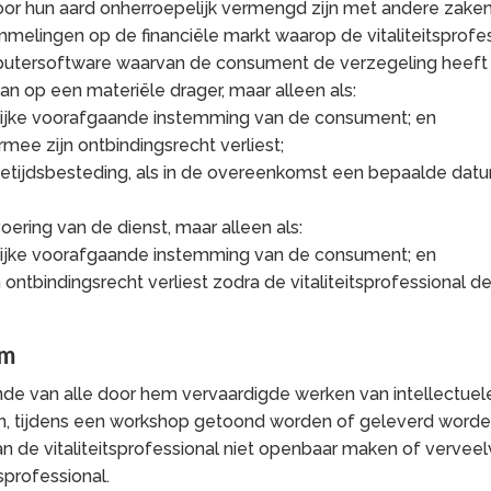
door hun aard onherroepelijk vermengd zijn met andere zaken
melingen op de financiële markt waarop de vitaliteitsprofe
putersoftware waarvan de consument de verzegeling heeft 
dan op een materiële drager, maar alleen als:
elijke voorafgaande instemming van de consument; en
rmee zijn ontbindingsrecht verliest;
jetijdsbesteding, als in de overeenkomst een bepaalde datum
oering van de dienst, maar alleen als:
elijke voorafgaande instemming van de consument; en
n ontbindingsrecht verliest zodra de vitaliteitsprofessional
om
bende van alle door hem vervaardigde werken van intellectu
n, tijdens een workshop getoond worden of geleverd worden o
de vitaliteitsprofessional niet openbaar maken of verve
sprofessional.