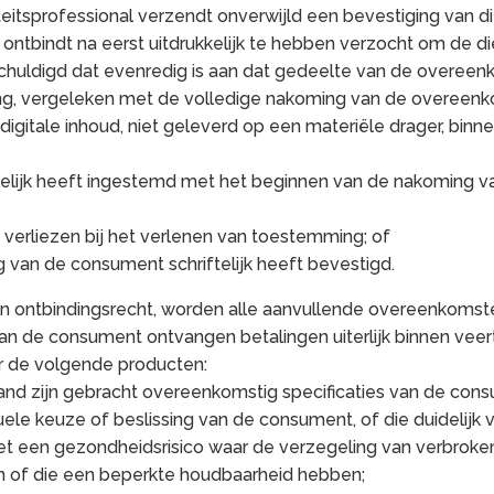
iteitsprofessional verzendt onverwijld een bevestiging van dit
ntbindt na eerst uitdrukkelijk te hebben verzocht om de die
schuldigd dat evenredig is aan dat gedeelte van de overeenko
, vergeleken met de volledige nakoming van de overeenk
n digitale inhoud, niet geleverd op een materiële drager, bin
ukkelijk heeft ingestemd met het beginnen van de nakoming
te verliezen bij het verlenen van toestemming; of
ing van de consument schriftelijk heeft bevestigd.
ijn ontbindingsrecht, worden alle aanvullende overeenkom
 van de consument ontvangen betalingen uiterlijk binnen veer
or de volgende producten:
 stand zijn gebracht overeenkomstig specificaties van de cons
ele keuze of beslissing van de consument, of die duidelijk 
t een gezondheidsrisico waar de verzegeling van verbroken
en of die een beperkte houdbaarheid hebben;