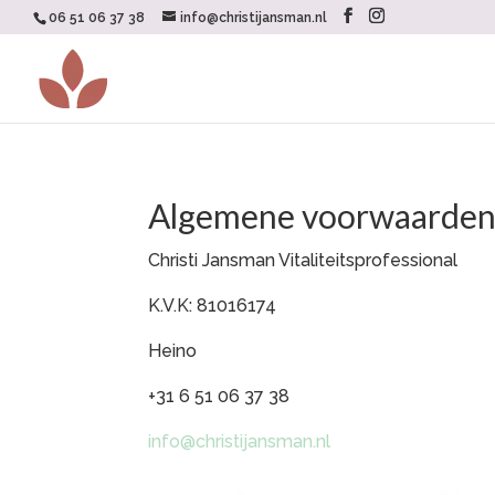
06 51 06 37 38
info@christijansman.nl
Algemene voorwaarden
Christi Jansman Vitaliteitsprofessional
K.V.K: 81016174
Heino
+31 6 51 06 37 38
info@christijansman.nl