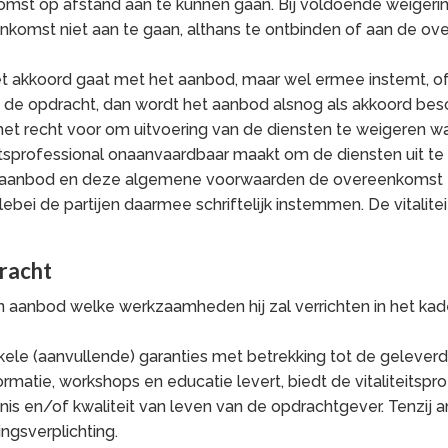
mst op afstand aan te kunnen gaan. Bij voldoende weigeri
reenkomst niet aan te gaan, althans te ontbinden of aan de 
et akkoord gaat met het aanbod, maar wel ermee instemt, of
nen de opdracht, dan wordt het aanbod alsnog als akkoord be
h het recht voor om uitvoering van de diensten te weigeren 
eitsprofessional onaanvaardbaar maakt om de diensten uit te
t aanbod en deze algemene voorwaarden de overeenkomst t
ebei de partijen daarmee schriftelijk instemmen. De vitalitei
dracht
 zijn aanbod welke werkzaamheden hij zal verrichten in het 
enkele (aanvullende) garanties met betrekking tot de gelever
nformatie, workshops en educatie levert, biedt de vitaliteits
nnis en/of kwaliteit van leven van de opdrachtgever. Tenzi
ingsverplichting.