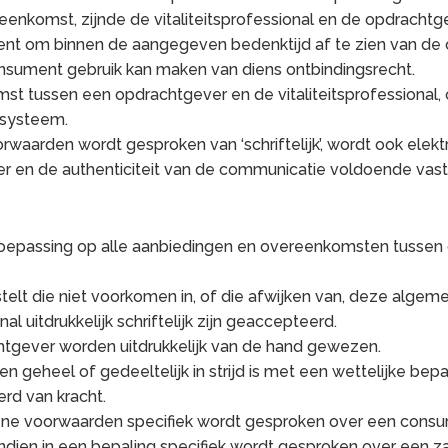
ereenkomst, zijnde de vitaliteitsprofessional en de opdrachtg
ment om binnen de aangegeven bedenktijd af te zien van de
onsument gebruik kan maken van diens ontbindingsrecht.
st tussen een opdrachtgever en de vitaliteitsprofessional,
 systeem.
oorwaarden wordt gesproken van ‘schriftelijk’, wordt ook ele
er en de authenticiteit van de communicatie voldoende vast
epassing op alle aanbiedingen en overeenkomsten tussen de
telt die niet voorkomen in, of die afwijken van, deze algem
al uitdrukkelijk schriftelijk zijn geaccepteerd.
tgever worden uitdrukkelijk van de hand gewezen.
n geheel of gedeeltelijk in strijd is met een wettelijke bepal
rd van kracht.
ene voorwaarden specifiek wordt gesproken over een consum
ndien in een bepaling specifiek wordt gesproken over een z