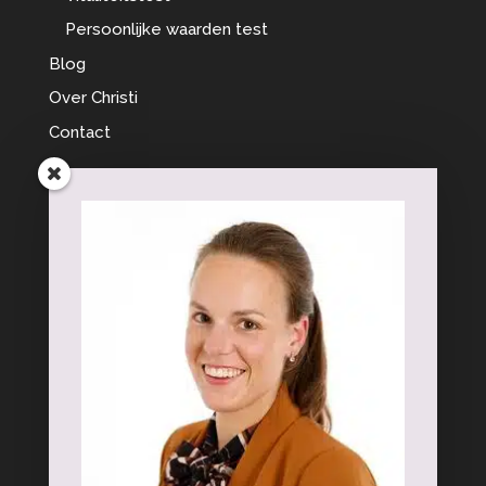
Persoonlijke waarden test
Blog
Over Christi
Contact
Interessante onderwerpen
Aanhoudende Lichamelijke Klachten
Burn-out
Chronische pijn
Vitaliteit
Bedrijfsgegevens:
Christi Jansman Vitaliteitsprofessional
Bendijksweg 32