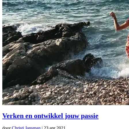
Verken en ontwikkel jouw passie
door
Christi Jansman
|
23 apr 2021