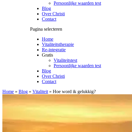
Persoonlijke waarden test
Blog
Over Christi
Contact
Pagina selecteren
Home
Vitaliteitstherapie
Re-integratie
Gratis
Vitaliteitstest
Persoonlijke waarden test
Blog
Over Christi
Contact
Home
»
Blog
»
Vitaliteit
»
Hoe word ik gelukkig?