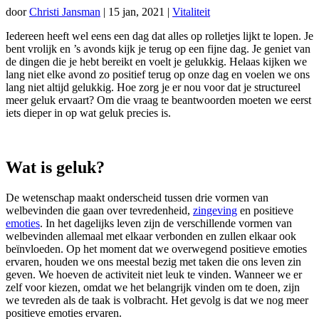
door
Christi Jansman
|
15 jan, 2021
|
Vitaliteit
Iedereen heeft wel eens een dag dat alles op rolletjes lijkt te lopen. Je
bent vrolijk en ’s avonds kijk je terug op een fijne dag. Je geniet van
de dingen die je hebt bereikt en voelt je gelukkig. Helaas kijken we
lang niet elke avond zo positief terug op onze dag en voelen we ons
lang niet altijd gelukkig. Hoe zorg je er nou voor dat je structureel
meer geluk ervaart? Om die vraag te beantwoorden moeten we eerst
iets dieper in op wat geluk precies is.
Wat is geluk?
De wetenschap maakt onderscheid tussen drie vormen van
welbevinden die gaan over tevredenheid,
zingeving
en positieve
emoties
. In het dagelijks leven zijn de verschillende vormen van
welbevinden allemaal met elkaar verbonden en zullen elkaar ook
beïnvloeden. Op het moment dat we overwegend positieve emoties
ervaren, houden we ons meestal bezig met taken die ons leven zin
geven. We hoeven de activiteit niet leuk te vinden. Wanneer we er
zelf voor kiezen, omdat we het belangrijk vinden om te doen, zijn
we tevreden als de taak is volbracht. Het gevolg is dat we nog meer
positieve emoties ervaren.