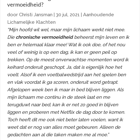
vermoeidheid?
door
Christi Jansman
|
30 jul, 2021
|
Aanhoudende
Lichamelijke Klachten
“Mijn hoofd wil wel, maar mijn lichaam werkt niet mee.
Die
chronische vermoeidheid
beheerst mijn leven en ik
ben er helemaal klaar mee! Wat ik ook doe, of het nou
veel of weinig is op een dag, ik kan er geen peil op
trekken. Op de meest onverwachtse momenten word ik
keihard onderuit geschopt. Ja, dat is eigenlijk hoe het
voelt. Alsof ik een voetbalwedstrijd aan het spelen ben
en vlak voordat ik ga scoren, onderuit word getrapt.
Afgelopen week ben ik maar in bed blijven liggen. Als
mijn lichaam me continu in de steek laat en me
terugduwt naar bed, kan ik er net zo goed in blijven
liggen en proberen met Netflix de dag door te komen.
Toch heeft dit me ook niet beter laten voelen, want ik
weet dat er nog van alles moet gebeuren. Alleen de
gedachten aan al die taken maken me al moe.”